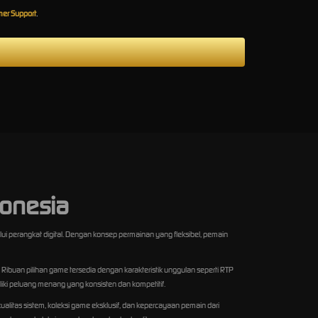
er Support
.
donesia
lui perangkat digital. Dengan konsep permainan yang fleksibel, pemain
Ribuan pilihan game tersedia dengan karakteristik unggulan seperti RTP
iliki peluang menang yang konsisten dan kompetitif.
ualitas sistem, koleksi game eksklusif, dan kepercayaan pemain dari