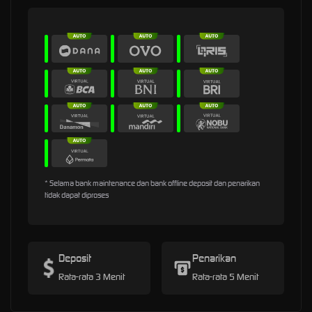
* Selama bank maintenance dan bank offline deposit dan penarikan
tidak dapat diproses
Deposit
Penarikan
Rata-rata 3 Menit
Rata-rata 5 Menit