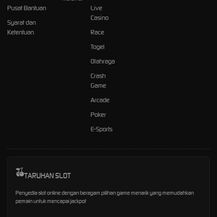
Pusat Bantuan
Live
Casino
Syarat dan
Ketentuan
Race
Togel
Olahraga
Crash
Game
Arcade
Poker
E-Sports
TARUHAN SLOT
Penyedia slot online dengan beragam pilihan game menarik yang memudahkan
pemain untuk mencapai jackpot