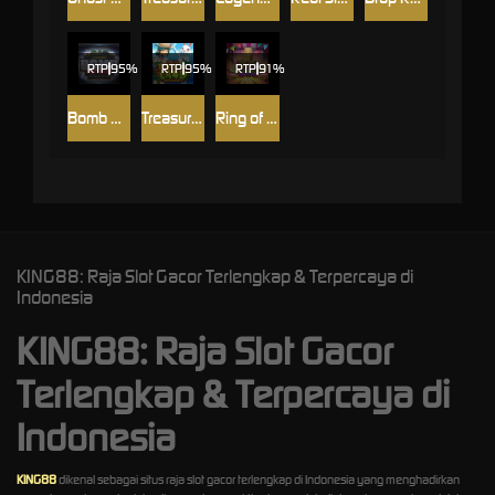
RTP
95%
RTP
95%
RTP
91%
Bomb Defusal
Treasure Land
Ring of Hopeful
KING88: Raja Slot Gacor Terlengkap & Terpercaya di
Indonesia
KING88: Raja Slot Gacor
Terlengkap & Terpercaya di
Indonesia
KING88
dikenal sebagai situs raja slot gacor terlengkap di Indonesia yang menghadirkan