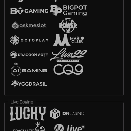
Live Casino