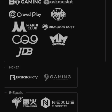
Poker
E-Sports