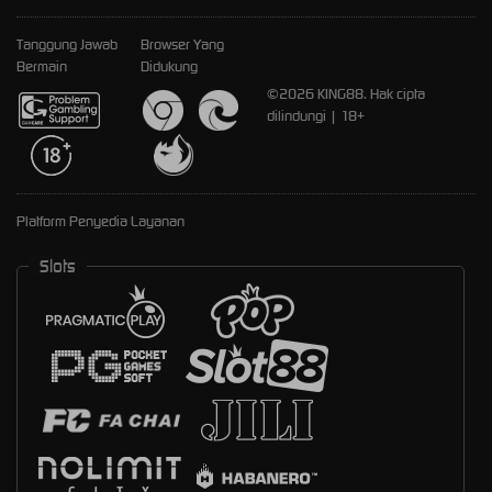
Tanggung Jawab
Browser Yang
Bermain
Didukung
©2026 KING88. Hak cipta
dilindungi | 18+
Platform Penyedia Layanan
Slots