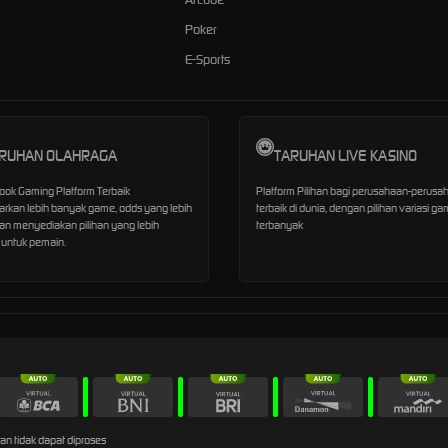
Poker
E-Sports
RUHAN OLAHRAGA
TARUHAN LIVE KASINO
ook Gaming Platform Terbaik
Platform Pilihan bagi perusahaan-perusa
kan lebih banyak game, odds yang lebih
terbaik di dunia, dengan pilihan variasi g
 dan menyediakan pilihan yang lebih
terbanyak
untuk pemain.
an tidak dapat diproses