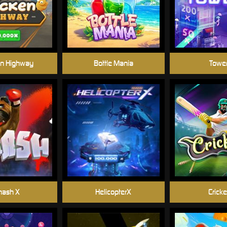
en Highway
Bottle Mania
Towe
mash X
HelicopterX
Crick