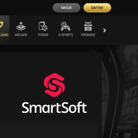
MASUK
DAFTAR
 GAME
ARCADE
POKER
E-SPORTS
PROMOSI