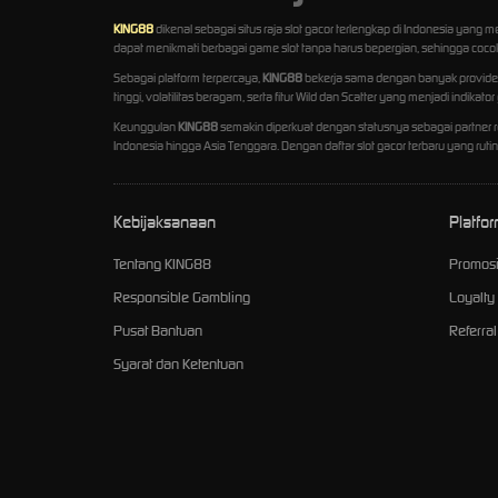
KING88
dikenal sebagai situs raja slot gacor terlengkap di Indonesia yang
dapat menikmati berbagai game slot tanpa harus bepergian, sehingga cocok
Sebagai platform terpercaya,
KING88
bekerja sama dengan banyak provider g
tinggi, volatilitas beragam, serta fitur Wild dan Scatter yang menjadi indi
Keunggulan
KING88
semakin diperkuat dengan statusnya sebagai partner res
Indonesia hingga Asia Tenggara. Dengan daftar slot gacor terbaru yang rut
Kebijaksanaan
Platfo
Tentang KING88
Promos
Responsible Gambling
Loyalty
Pusat Bantuan
Referral
Syarat dan Ketentuan