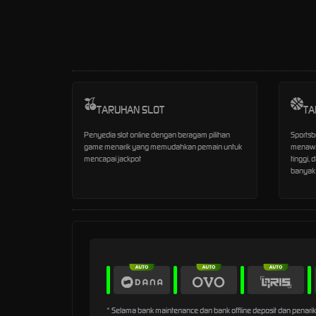
TARUHAN SLOT
TA
Penyedia slot online dengan beragam pilihan
Sportsb
game menarik yang memudahkan pemain untuk
menawar
mencapai jackpot
tinggi,
banyak 
* Selama bank maintenance dan bank offline deposit dan penarik