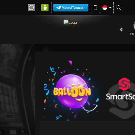
Main di Telegram
HOT