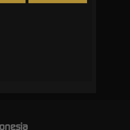
donesia