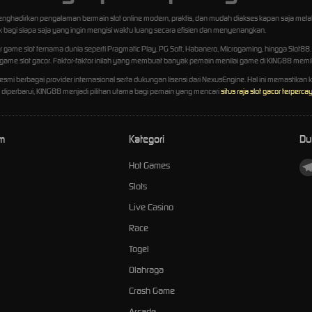
 menghadirkan pengalaman bermain slot online modern, praktis, dan mudah diakses kapan saja mela
 bagi siapa saja yang ingin mengisi waktu luang secara efisien dan menyenangkan.
ame slot ternama dunia seperti Pragmatic Play, PG Soft, Habanero, Microgaming, hingga Slot88. 
kator game slot gacor. Faktor-faktor inilah yang membuat banyak pemain menilai game di KING88 mem
mi berbagai provider internasional serta dukungan lisensi dari NexusEngine. Hal ini memastikan k
in diperbarui, KING88 menjadi pilihan utama bagi pemain yang mencari
situs raja slot gacor terperca
rm
Kategori
Du
i
Hot Games
Slots
Live Casino
Race
Togel
Olahraga
Crash Game
Arcade