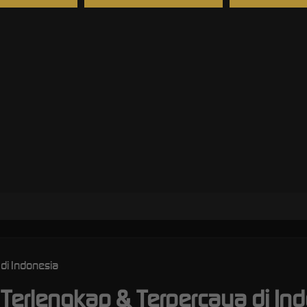
di Indonesia
 Terlengkap & Terpercaya di In