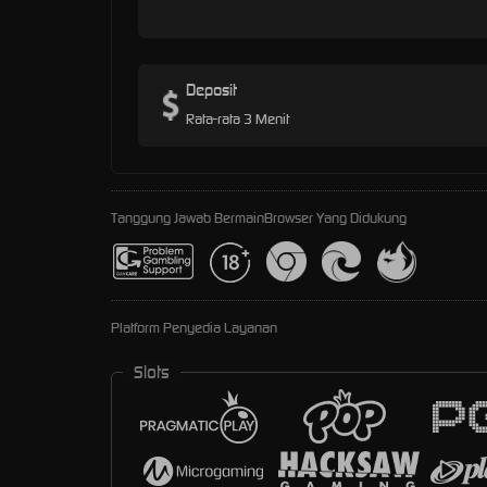
Deposit
Rata-rata 3 Menit
Tanggung Jawab Bermain
Browser Yang Didukung
Platform Penyedia Layanan
Slots