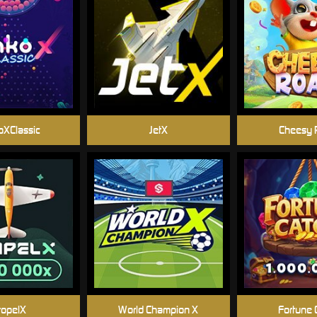
oXClassic
JetX
Cheesy 
ropelX
World Champion X
Fortune 