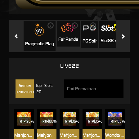
i
i
i
i
i
Facha
Fat Panda
Slot88 x PP
PG Soft
Pragmatic Play
LIVE22
Semua
Top
Slots
permainan
20
RTP
95%
RTP
88%
RTP
86%
RTP
85%
RTP
83%
Mahjong Gold: Dragon
Mahjong Gold: Phoenix
Mahjong Gold: Lion
Mahjong Gold: Tiger
Wonders of Giza Pyramid