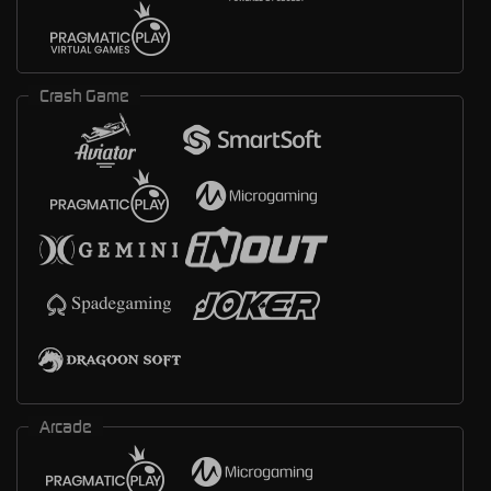
Crash Game
Arcade