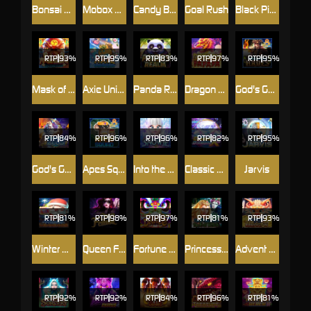
Bonsai of the Riches
Mobox Olympia
Candy Bomb
Goal Rush
Black Pink (B.P.) in Metaverse
RTP
93%
RTP
95%
RTP
83%
RTP
97%
RTP
95%
Mask of Truth Jumboways
Axie Universe
Panda Realm
Dragon FAFAFA
God's Gambit : Hades
RTP
84%
RTP
96%
RTP
96%
RTP
82%
RTP
95%
God's Gambit Zeus
Apes Squad
Into the Fay: Snowie
Classic Diamond X5
Jarvis
RTP
81%
RTP
98%
RTP
97%
RTP
81%
RTP
93%
Winter Winnings
Queen Femida
Fortune Dance
Princess and the Evil Witch
Advent of the Dragon
RTP
92%
RTP
92%
RTP
84%
RTP
96%
RTP
81%