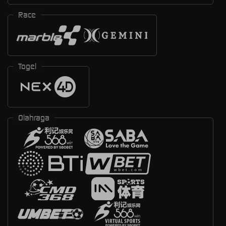
Race
Togel
Olahraga