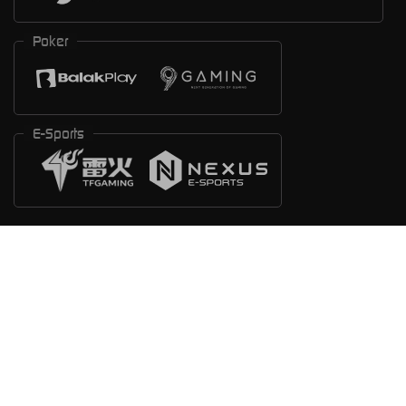
Poker
E-Sports