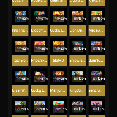
Queen Femida 2
Royale Ace
Clash of Olympus
Crypto Coin
Kraken Queen
RTP
82%
RTP
97%
RTP
92%
RTP
84%
RTP
80%
Into The Fay: Nixie
Bloodmoon Amazonia
Lucky Cat Slot4D
Lion Dance Slot4D
Macau Slot4D
RTP
82%
RTP
80%
RTP
83%
RTP
95%
RTP
87%
Tiger Slot4D
Phoenix Slot4D
Slot4D
Shipwrecked Riches
Quantum Of Giza
RTP
95%
RTP
87%
RTP
98%
RTP
92%
RTP
95%
Great Wall of Meta Dragon
Lucky Coins
Mahjong Style
Kingdom of Luck
Sanctum Of Savanah
RTP
94%
RTP
88%
RTP
97%
RTP
97%
RTP
95%