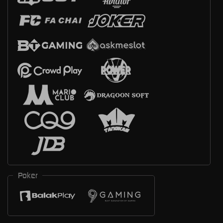
Poker