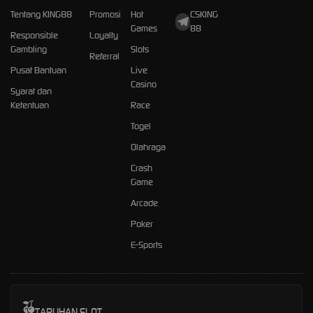
Tentang KING88
Promosi
Hot
CSKING
Games
88
Responsible
Loyalty
Gambling
Slots
Referral
Pusat Bantuan
Live
Casino
Syarat dan
Ketentuan
Race
Togel
Olahraga
Crash
Game
Arcade
Poker
E-Sports
TARUHAN SLOT