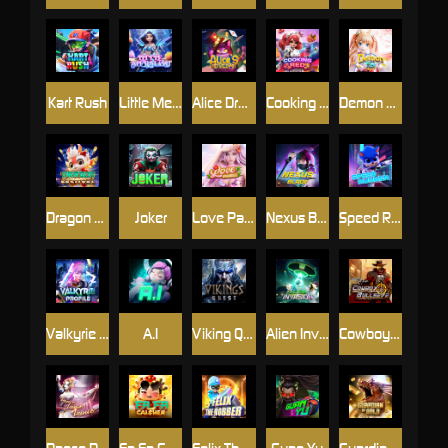
Kart Rush
Little Mermaid
Alice Dream
Cooking Red
Demon Fox
Dragon Festive
Joker
Love Paradise
Nexus Blade
Speed Runner
Valkyrie Profile
A.I
Viking Quest
Alien Invasion
Cowboy Bullseye