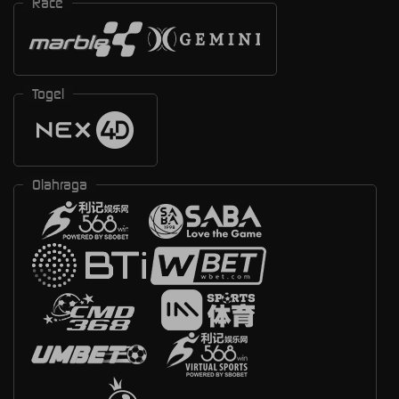
Race
Togel
Olahraga