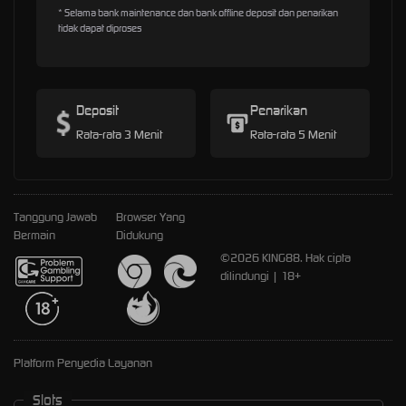
* Selama bank maintenance dan bank offline deposit dan penarikan
tidak dapat diproses
Deposit
Penarikan
Rata-rata 3 Menit
Rata-rata 5 Menit
Tanggung Jawab
Browser Yang
Bermain
Didukung
©2026 KING88. Hak cipta
dilindungi | 18+
Platform Penyedia Layanan
Slots