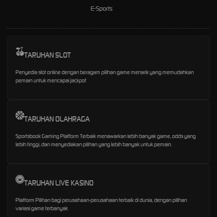
E-Sports
TARUHAN SLOT
Penyedia slot online dengan beragam pilihan game menarik yang memudahkan
pemain untuk mencapai jackpot
TARUHAN OLAHRAGA
Sportsbook Gaming Platform Terbaik menawarkan lebih banyak game, odds yang
lebih tinggi, dan menyediakan pilihan yang lebih banyak untuk pemain.
TARUHAN LIVE KASINO
Platform Pilihan bagi perusahaan-perusahaan terbaik di dunia, dengan pilihan
variasi game terbanyak