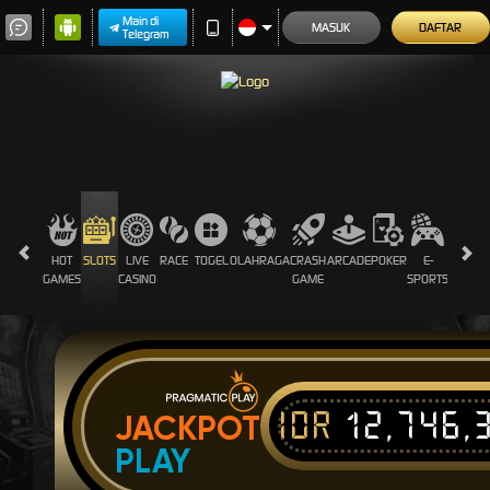
Main di
MASUK
DAFTAR
Telegram
HOT
SLOTS
LIVE
RACE
TOGEL
OLAHRAGA
CRASH
ARCADE
POKER
E-
PROMO
GAMES
CASINO
GAME
SPORTS
IDR
12,746,
JACKPOT
PLAY