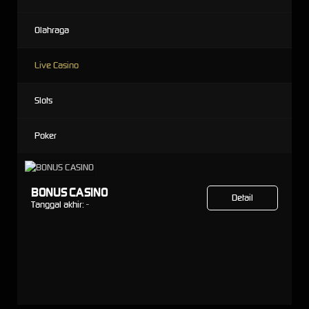
Olahraga
Live Casino
Slots
Poker
BONUS CASINO
Detail
Tanggal akhir:
-