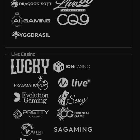
Live Casino